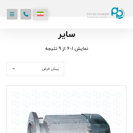
سایر
نمایش 1–6 از 9 نتیجه