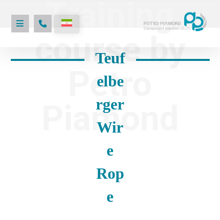
Training
course by
Teuf
Petro
elbe
rger
Piamond
Wir
e
Rop
e